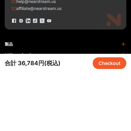
help@nearstream.us
affiliate@nearstream.us
製品
ソリューション
NearStream VM33
合計 36,784円(税込)
Checkout
NearStream VM46
リソース
ポッドキャスト
NearStream VM20
ビジネス
会社情報
ブログ
NearStream VK40
ホームスタジオ
ヘルプセンター
NearStreamについて
NearStream AM25X
会議
NearStreamアカデミー
特定商取引法に基づく表記
NearStream AWM20T
Facebookコミュニティ
お問い合わせ
NearStream AMIX40U
Privacy policy
保証 & 返品
アフィリエイトに参加する
NearSync
Copyright © 2026 NearStream All Rights Reserved.
販売代理店を申請
プライバシーポリシー