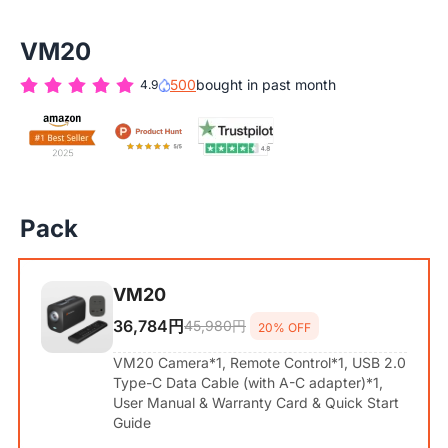
VM20
500
bought in past month
4.9
Pack
VM20
36,784円
45,980円
20% OFF
VM20 Camera*1, Remote Control*1, USB 2.0
Type-C Data Cable (with A-C adapter)*1,
User Manual & Warranty Card & Quick Start
Guide