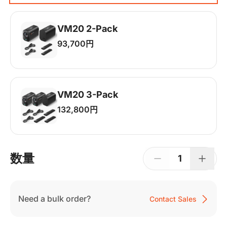
VM20 2-Pack
93,700円
VM20 Camera*2, Remote Control*2, USB
2.0 Type-C Data Cable (with A-C
adapter)*2, User Manual & Warranty Card &
Quick Start Guide
VM20 3-Pack
132,800円
VM20 Camera*3, Remote Control*3, USB
2.0 Type-C Data Cable (with A-C
adapter)*3, User Manual & Warranty Card &
数量
Quick Start Guide
1
Need a bulk order?
Contact Sales