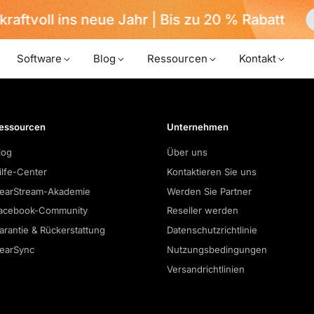
kraftvoll ins neue Jahr | Bis zu 20 % Rabatt
Software
Blog
Ressourcen
Kontakt
essourcen
Unternehmen
log
Über uns
ilfe-Center
Kontaktieren Sie uns
earStream-Akademie
Werden Sie Partner
acebook-Community
Reseller werden
arantie & Rückerstattung
Datenschutzrichtlinie
earSync
Nutzungsbedingungen
Versandrichtlinien