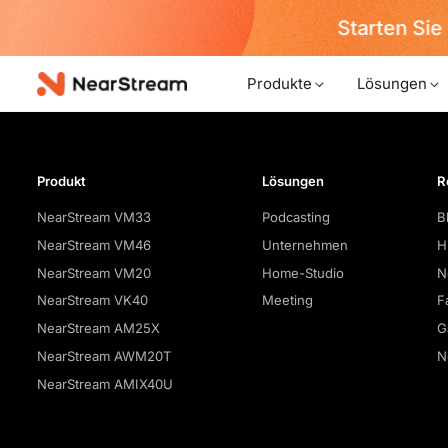
Starten Sie 
Produkte
Lösungen
Produkt
Lösungen
R
NearStream VM33
Podcasting
B
NearStream VM46
Unternehmen
H
NearStream VM20
Home-Studio
N
NearStream VK40
Meeting
F
NearStream AM25X
G
NearStream AWM20T
N
NearStream AMIX40U