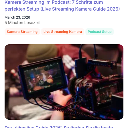
Kamera Streaming im Podcast: 7 Schritte zum
perfekten Setup (Live Streaming Kamera Guide 2026)
March 23, 2026
5 Minuten Lesezeit
Kamera Streaming
Live Streaming Kamera
Podcast Setup
Strea
Der ultimative Guide 2026: So finden Sie die beste