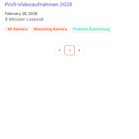
Profi-Videoaufnahmen 2026
February 26, 2026
8 Minuten Lesezeit
4K Kamera
Streaming Kamera
Podcast Ausrüstung
NearStream
1
Prev Page
Next Page