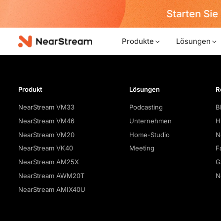
Starten Sie 
Produkte
Lösungen
Produkt
Lösungen
R
NearStream VM33
Podcasting
B
NearStream VM46
Unternehmen
H
NearStream VM20
Home-Studio
N
NearStream VK40
Meeting
F
NearStream AM25X
G
NearStream AWM20T
N
NearStream AMIX40U