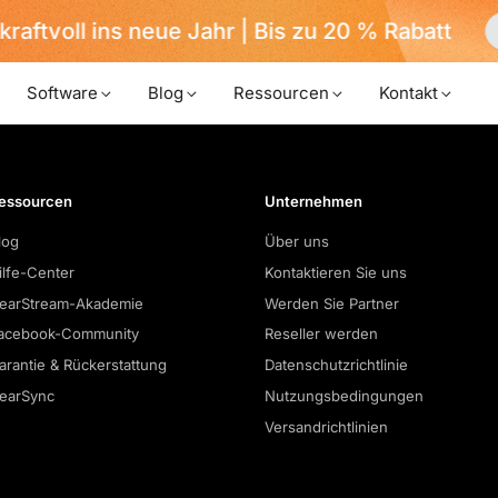
kraftvoll ins neue Jahr | Bis zu 20 % Rabatt
Software
Blog
Ressourcen
Kontakt
essourcen
Unternehmen
log
Über uns
ilfe-Center
Kontaktieren Sie uns
earStream-Akademie
Werden Sie Partner
acebook-Community
Reseller werden
arantie & Rückerstattung
Datenschutzrichtlinie
earSync
Nutzungsbedingungen
Versandrichtlinien